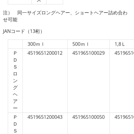
注） 同一サイズロングヘアー、ショートヘアー詰め合わ
せ可能
JANコード（13桁）
300ｍｌ
500ｍｌ
1,8Ｌ
Ｐ
4519651200012
451965100029
4519651
Ｄ
Ｓ
ロ
ン
グ
ヘ
ア
ー
Ｐ
4519651200043
451965100050
4519651
Ｄ
Ｓ