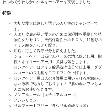
わふわでやわらかいシルキーヘアーを実現しました。
特徴
大切な愛犬に適した弱アルカリ性のシャンプーで
す。
人より皮膚の弱い愛犬のために保湿性を重視して植
物性グリセリン、天然保湿性分のＰＣＡ、11種類の
アミノ酸をたっぷり配合。
用途に応じて洗浄成分も変えました。
ショートヘアーは石けんベースの汚れ落とし用、脂
性のオイリーヘアー用、犬臭も落とします。
ロングヘアーはアミノ酸系洗浄成分で仕上用、ダブ
ルコートの長毛種をモフモフに仕上げます。
ロングヘアー用は人の介護用に用いられる刺激の少
ない原料で処方しておりますので肌の弱いワンちゃ
んにもお使いできます。
ノンアルコール（エチルアルコール）
ノンシリコン
サルフェートフリー（ラウリル硫酸Ｎａ等）