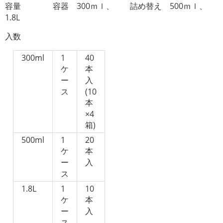
容量 容器 300ｍｌ、 詰め替え 500ｍｌ、
1.8L
入数
300ml
1
40
ケ
本
ー
入
ス
(10
本
×4
箱)
500ml
1
20
ケ
本
ー
入
ス
1.8L
1
10
ケ
本
ー
入
ス