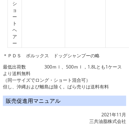
シ
ョ
ー
ト
ヘ
ア
ー
＊ＰＤＳ ポルックス ドッグシャンプーの略
最低出荷数 300ｍｌ、500ｍｌ，1.8Lとも1ケース
より送料無料
（同一サイズでロング・ショート混合可）
但し、沖縄および離島は除く。ばら売りは送料有料
販売促進用マニュアル
2021年11月
三共油脂株式会社